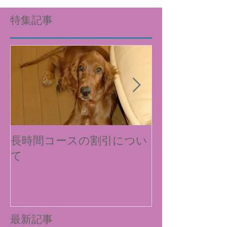
特集記事
長時間コースの割引につい
新料金および
て
について
最新記事