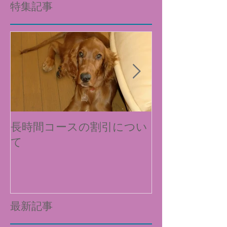
特集記事
長時間コースの割引につい
新料金および
て
について
最新記事