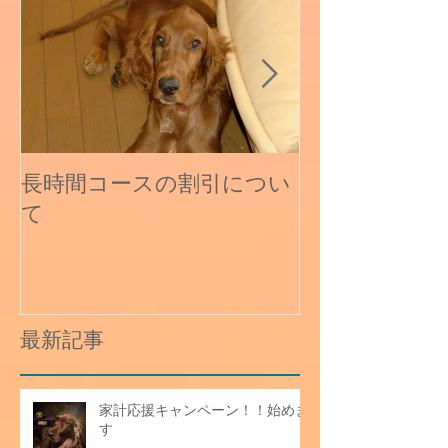
長時間コースの割引につい
新料金および
て
について
最新記事