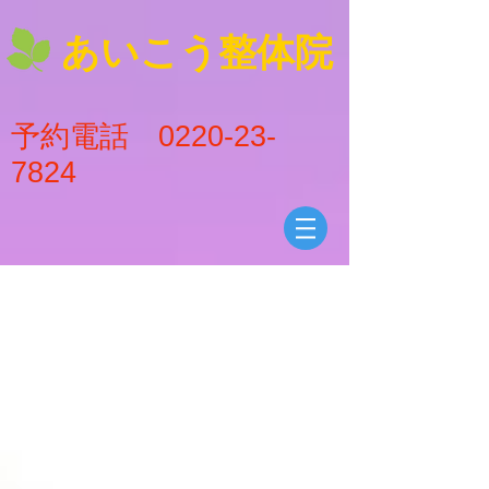
あいこう整体院
予約電話
0220-23-
7824