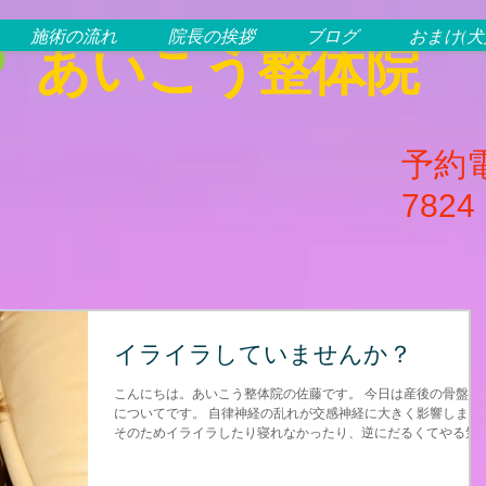
施術の流れ
院長の挨拶
ブログ
おまけ(
あいこう整体院
予約電
7824
イライラしていませんか？
こんにちは。あいこう整体院の佐藤です。 今日は産後の骨盤矯
についてです。 自律神経の乱れが交感神経に大きく影響します
そのためイライラしたり寝れなかったり、逆にだるくてやる気
おこらなかったりします。 そこでなぜ自律神経が乱れるかという
と骨盤の歪みが原因の場合があります。...