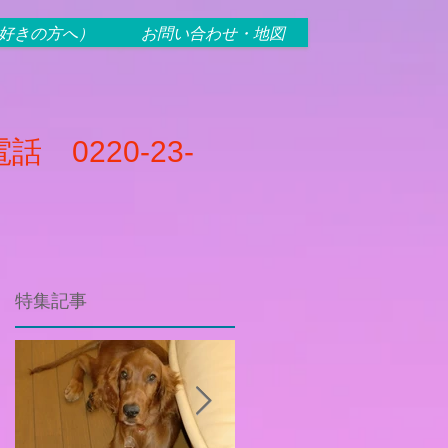
犬好きの方へ）
お問い合わせ・地図
話 0220-23-
特集記事
正
。
が