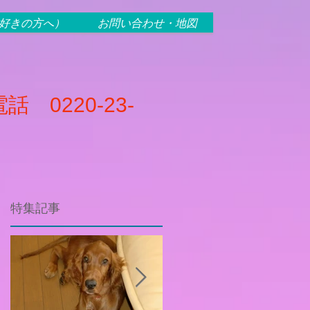
犬好きの方へ）
お問い合わせ・地図
話 0220-23-
特集記事
変
援
ニ