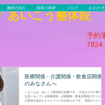
施術の流れ
院長の挨拶
ブログ
おまけ(
あいこう整体院
予約電
7824
医療関係・介護関係・飲食店関係
のみなさんへ
こんにちは。あいこう整体院の佐藤です。 今日はコロナ禍で大
な思いをしている医療関係・介護関係・飲食店関係の方々に応
の意味を込めたキャンペーンのお知らせです。 当院のメインメ
ューの「アイの１２０分」、長時間コースの「アイの１8０分」