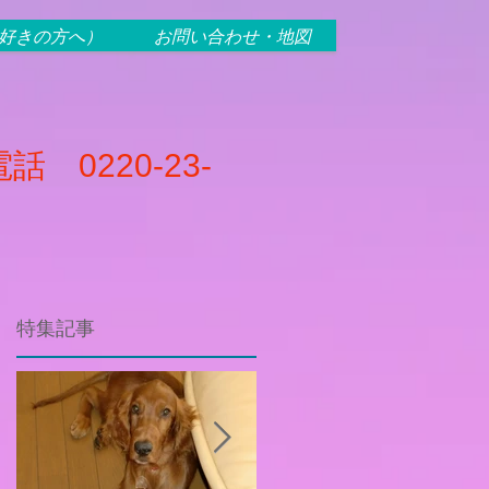
犬好きの方へ）
お問い合わせ・地図
話 0220-23-
特集記事
ィ
連
な