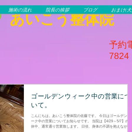
施術の流れ
院長の挨拶
ブログ
おまけ(
あいこう整体院
予約電
7824
ゴールデンウィーク中の営業につ
いて。
こんにちは。あいこう整体院の佐藤です。 今日はゴールデンウ
ーク中の営業についてお知らせです。 当院は【4/29～5/7】の
休中、通常通り営業致します。 日頃、身体の不調を抱えながら
かなか時間の取れない方。連休中に少し癒しませんか？...